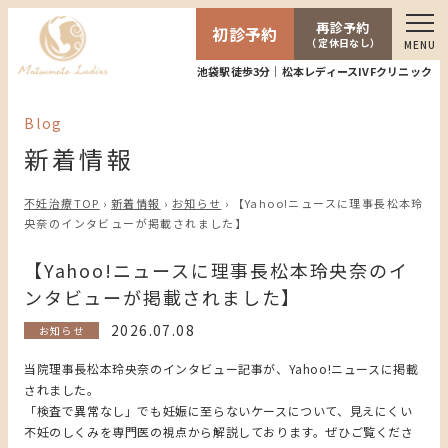
再診予約
初診予約
（ 定休日なし）
MENU
池袋駅徒歩3分｜松本レディースIVFクリニック
Blog
新着情報
不妊治療TOP
›
新着情報
›
お知らせ
›
【Yahoo!ニュースに理事長松本玲
央奈のインタビューが掲載されました】
【Yahoo!ニュースに理事長松本玲央奈のイ
ンタビューが掲載されました】
2026.07.08
お知らせ
当院理事長松本玲央奈のインタビュー記事が、Yahoo!ニュースに掲載
されました。
「検査で異常なし」でも妊娠に至らないケースについて、見えにくい
不妊のしくみを専門医の視点から解説しております。ぜひご覧くださ