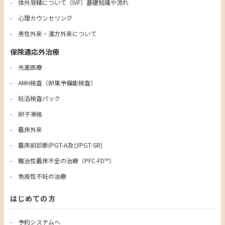
体外受精について（IVF）基礎知識や流れ
心理カウンセリング
男性外来・漢方外来について
保険適応外治療
先進医療
AMH検査（卵巣予備能検査）
妊活検査パック
卵子凍結
着床外来
着床前診断(PGT-A及びPGT-SR)
難治性着床不全の治療（PFC-FD™）
免疫性不妊の治療
はじめての方
予約システムへ