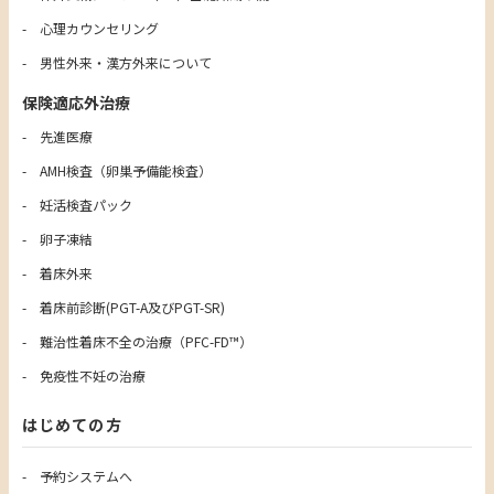
心理カウンセリング
男性外来・漢方外来について
保険適応外治療
先進医療
AMH検査（卵巣予備能検査）
妊活検査パック
卵子凍結
着床外来
着床前診断(PGT-A及びPGT-SR)
難治性着床不全の治療（PFC-FD™）
免疫性不妊の治療
はじめての方
予約システムへ