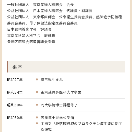
一般社団法人 東京産婦人科医会 会長
公益社団法人 日本産婦人科医会 代議員・副課長
公益社団法人 東京都医師会 公衆衛生委員会委員、感染症予防接種
委員会委員、母子保健法指定医委員会委員
日本受精着床学会 評議員
東京産科婦人科学会 評議員
豊島区医師会医道審議会委員
来歴
昭和27年
埼玉県生まれ
昭和54年
東京慈恵会医科大学卒業
昭和58年
同大学院博士課程修了
昭和60年
医学博士号学位受領
主論文「脱落膜細胞のプロラクチン産生能に関す
る研究」