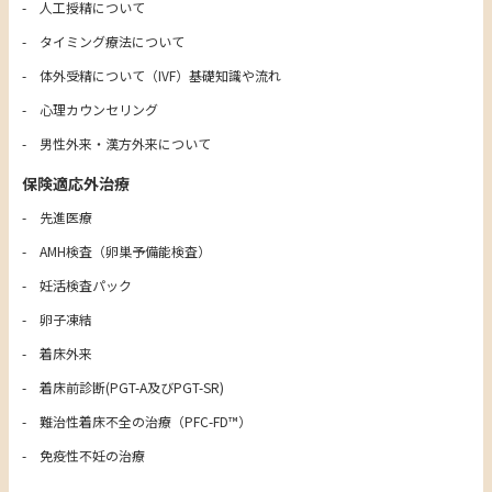
人工授精について
タイミング療法について
体外受精について（IVF）基礎知識や流れ
心理カウンセリング
男性外来・漢方外来について
保険適応外治療
先進医療
AMH検査（卵巣予備能検査）
妊活検査パック
卵子凍結
着床外来
着床前診断(PGT-A及びPGT-SR)
難治性着床不全の治療（PFC-FD™）
免疫性不妊の治療