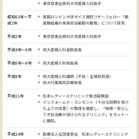
東京慈恵会医科大学産婦人科助手
昭和63年～平
英国ロンドン大学ガイズ病院リサーフェロー「脱
成2年
落膜組織の免疫担当細胞の動態」について研究
平成2年
東京慈恵会医科大学産婦人科助手
平成4年～6年
同大産婦人科副医局長
平成6年～8年
同大産婦人科医局長
平成8年
同大産婦人科講師（不妊・生殖班班長）
同大付属病院診療医長
平成11年
松本レディースクリニック南池袋開設
インフォームド・コンセント（十分な説明を受け
た上での同意）の取得を徹底し、「納得・安心し
て不妊治療が受けられるクリニック」をモットー
に開院。
平成24年
医療法人社団愛慈会 松本レディースクリニック