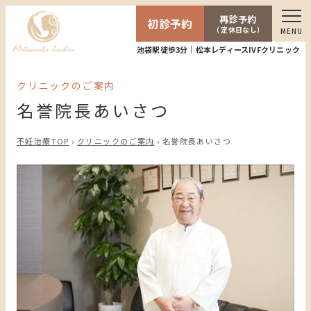
再診予約
初診予約
（ 定休日なし）
MENU
池袋駅徒歩3分｜松本レディースIVFクリニック
クリニックのご案内
名誉院長あいさつ
不妊治療TOP
›
クリニックのご案内
›
名誉院長あいさつ