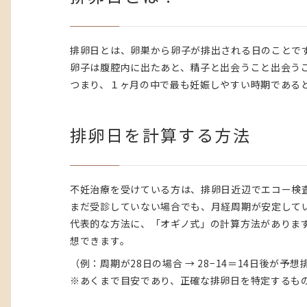
排卵日とは、卵巣から卵子が排出される日のことで
卵子は腹腔内に出たあと、精子と出会うこと出会う
つまり、１ヶ月の中で最も妊娠しやすい時期である
排卵日を計算する方法
不妊治療を受けている方は、排卵日近辺でエコー検
まだ受診していない場合でも、月経周期が安定して
代表的な方法に、「オギノ式」の計算方法がありま
想できます。
（例：周期が28日の場合 → 28−14＝14日後が予想
※あくまで目安であり、正確な排卵日を特定するも