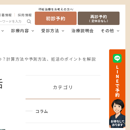
不妊治療をお考えの方へ
新着情報
採用情報
再診予約
初診予約
（ 定休日なし）
診療内容
受診方法
治療説明会
その他
つ？計算方法や予測方法、妊活のポイントを解説
活
カテゴリ
コラム